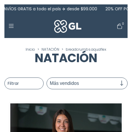
do el país ✈️ desde $99.000
20% OFF POR TRANSFERENCIA!! EL
0
Inicio
>
NATACIÓN
>
breadcrumbs.aquaflex
NATACIÓN
Filtrar