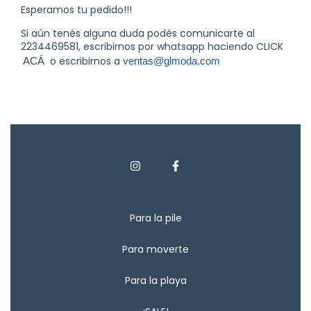
Esperamos tu pedido!!!
Si aún tenés alguna duda podés comunicarte al
2234469581, escribirnos por whatsapp haciendo CLICK
o escribirnos a
ACÁ
ventas@glmoda.com
Para la pile
Para moverte
Para la playa