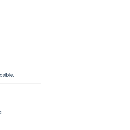
osible.
a