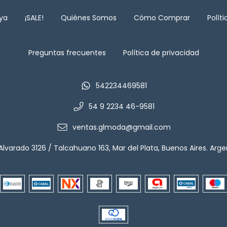
aya
¡SALE!
Quiénes Somos
Cómo Comprar
Polít
Preguntas frecuentes
Política de privacidad
542234469581
54 9 2234 46-9581
ventas.glmoda@gmail.com
Alvarado 3126 / Talcahuano 163, Mar del Plata, Buenos Aires. Arge