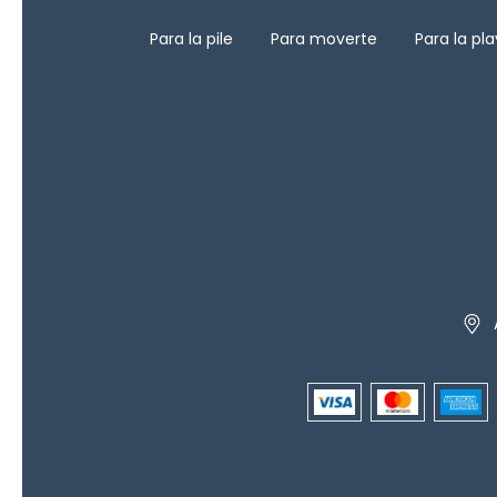
Para la pile
Para moverte
Para la pl