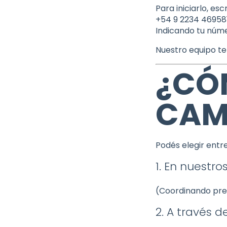
Para iniciarlo, es
+54 9 2234 46958
Indicando tu núm
Nuestro equipo te 
¿CÓM
CAM
Podés elegir entr
1. En nuestro
(Coordinando pr
2. A través d