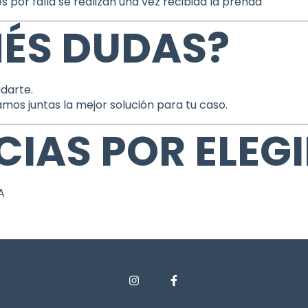
s por falla se realizan una vez recibida la prenda
NÉS DUDAS?
darte.
amos juntas la mejor solución para tu caso.
IAS POR ELEGI
A