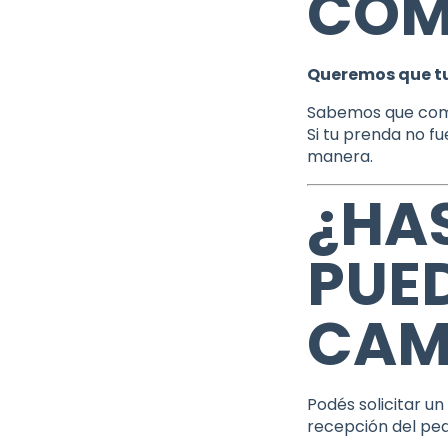
COM
Queremos que tu
Sabemos que comp
Si tu prenda no f
manera.
¿HA
PUE
CAM
Podés solicitar u
recepción del ped