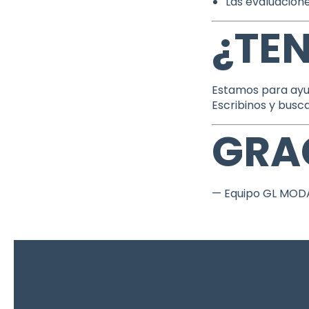
Las evaluacione
¿TE
Estamos para ayu
Escribinos y busc
GRAC
— Equipo GL MOD